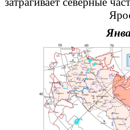
затрагивает северные част
Яро
Янва