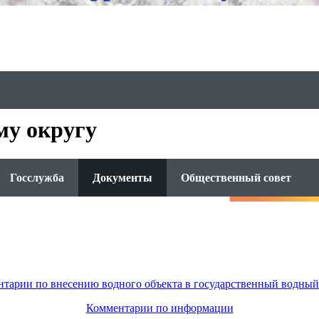
му округу
Госслужба
Документы
Общественный совет
тарии по внесению водного объекта в государственный водный
Комментарии по информации