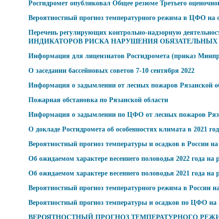
Росгидромет опубликовал Общее резюме Третьего оценочног
Вероятностный прогноз температурного режима в ЦФО на от
Перечень регулирующих контрольно-надзорную деятельно
ИНДИКАТОРОВ РИСКА НАРУШЕНИЯ ОБЯЗАТЕЛЬНЫХ 
Информация для лицензиатов Росгидромета (приказ Минпри
О заседании бассейновых советов 7-10 сентября 2022
Информация о задымлении от лесных пожаров Рязанской об
Пожарная обстановка по Рязанской области
Информация о задымлении по ЦФО от лесных пожаров Рязан
О докладе Росгидромета об особенностях климата в 2021 го
Вероятностный прогноз температуры и осадков в России на 
Об ожидаемом характере весеннего половодья 2022 года на
Об ожидаемом характере весеннего половодья 2021 года на
Вероятностный прогноз температурного режима в России на 
Вероятностный прогноз температуры и осадков по ЦФО на в
ВЕРОЯТНОСТНЫЙ ПРОГНОЗ ТЕМПЕРАТУРНОГО РЕЖИМА в РО