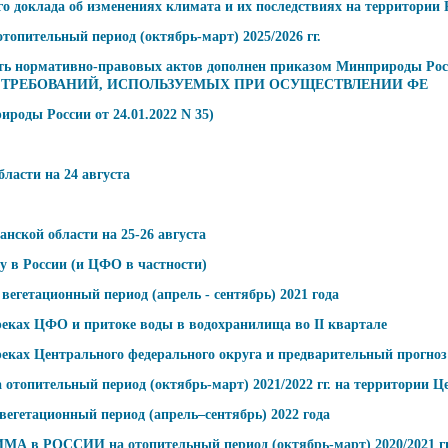
о доклада об изменениях климата и их последствиях на территории 
опительный период (октябрь-март) 2025/2026 гг.
сть нормативно-правовых актов дополнен приказом Минприроды Р
ТРЕБОВАНИЙ, ИСПОЛЬЗУЕМЫХ ПРИ ОСУЩЕСТВЛЕНИИ ФЕ
роды России от 24.01.2022 N 35)
ласти на 24 августа
ской области на 25-26 августа
ду в России (и ЦФО в частности)
вегетационный период (апрель - сентябрь) 2021 года
 реках ЦФО и притоке воды в водохранилища во II квартале
 реках Центрального федерального округа и предварительный прогн
отопительный период (октябрь-март) 2021/2022 гг. на территории Ц
егетационный период (апрель–сентябрь) 2022 года
ССИИ на отопительный период (октябрь-март) 2020/2021 гг