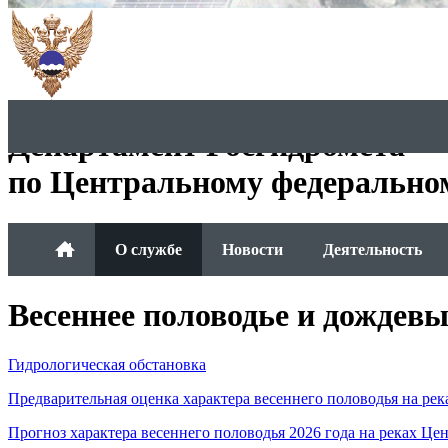
Департамент Росгидромета
по Центральному федерально
О службе
Новости
Деятельность
Весеннее половодье и дождевы
Гидрологическая обстановка
Предварительная оценка характера весеннего половодья на рек
Прогноз характера весеннего половодья 2026 года на реках Це