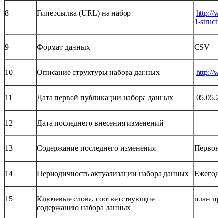
8
Гиперсылка (URL) на набор
http://
1-struc
9
Формат данных
CSV
10
Описание структуры набора данных
http://
11
Дата первой публикации набора данных
05.05.
12
Дата последнего внесения изменений
13
Содержание последнего изменения
Первон
14
Периодичность актуализации набора данных
Ежего
15
Ключевые слова, соответствующие
план п
содержанию набора данных