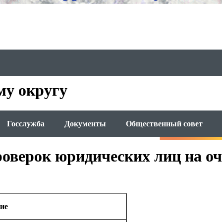
му округу
Госслужба
Документы
Общественный совет
оверок юридических лиц на оч
ие