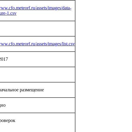
www.cfo.meteorf.ru/assets/images/data-
ture-1.csv
www.cfo.meteorf.ru/assets/images/list.csv
2017
ачальное размещение
дно
роверок