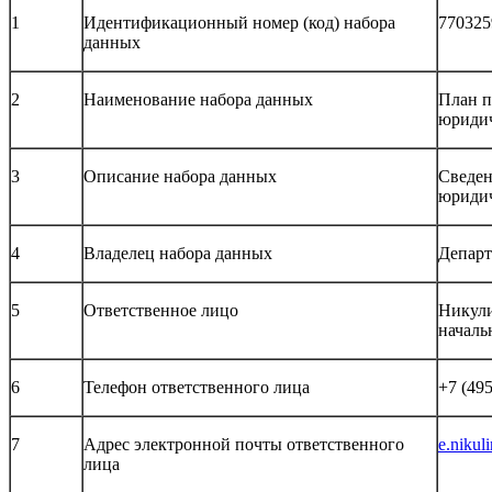
1
Идентификационный номер (код) набора
770325
данных
2
Наименование набора данных
План п
юридич
3
Описание набора данных
Сведен
юридич
4
Владелец набора данных
Департ
5
Ответственное лицо
Никули
началь
6
Телефон ответственного лица
+7 (495
7
Адрес электронной почты ответственного
e.nikul
лица